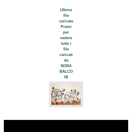
Ultimo
file
caricato
Premi
per
vedere
tutte i
file
caricati
da
NORA
BALCO
NI