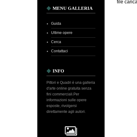
file carica
MENU GALLERIA
Guida
Ultime opere
Cerca
Contattaci
INFO
Pittori e Quadri è una galleria
d'arte online gratuita senza
fini commerciali.Per
informazioni sulle opere
esposte, rivolgersi
direttamente agli autori.