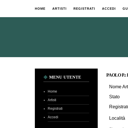
HOME
ARTISTI
REGISTRATI
ACCEDI
GU
PAOLO P.:
MENU UTENTE
Nome Art
Home
Stato
Artisti
Registrat
Registrati
Accedi
Località