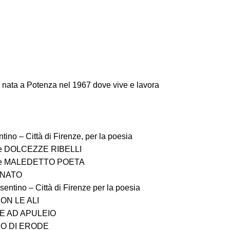
ata a Potenza nel 1967 dove vive e lavora
ino – Città di Firenze, per la poesia
esie DOLCEZZE RIBELLI
esie MALEDETTO POETA
NNATO
entino – Città di Firenze per la poesia
CON LE ALI
ORE AD APULEIO
IO DI ERODE