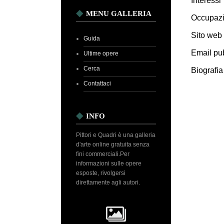
Interessi
MENU GALLERIA
Occupaz
Sito web
Guida
Email pub
Ultime opere
Cerca
Biografia
Contattaci
INFO
Pittori e Quadri è una galleria
d'arte online gratuita senza
fini commerciali.Per
informazioni sulle opere
esposte, rivolgersi
direttamente agli autori.