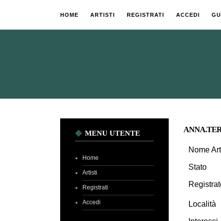
HOME
ARTISTI
REGISTRATI
ACCEDI
GU
ANNA.TER
MENU UTENTE
Nome Art
Home
Stato
Artisti
Registrat
Registrati
Accedi
Località