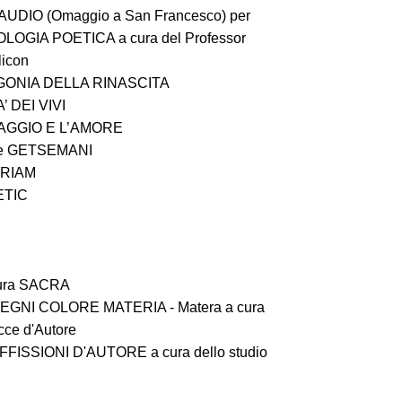
GAUDIO (Omaggio a San Francesco) per
OLOGIA POETICA a cura del Professor
licon
AGONIA DELLA RINASCITA
’ DEI VIVI
VAGGIO E L’AMORE
esie GETSEMANI
MIRIAM
OETIC
ttura SACRA
te SEGNI COLORE MATERIA - Matera a cura
cce d'Autore
e AFFISSIONI D'AUTORE a cura dello studio