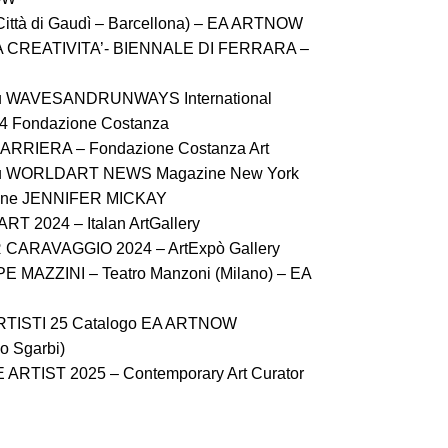
ittà di Gaudì – Barcellona) – EA ARTNOW
A CREATIVITA’- BIENNALE DI FERRARA –
 su WAVESANDRUNWAYS International
24 Fondazione Costanza
ARRIERA – Fondazione Costanza Art
 su WORLDART NEWS Magazine New York
sione JENNIFER MICKAY
T 2024 – Italan ArtGallery
 CARAVAGGIO 2024 – ArtExpò Gallery
E MAZZINI – Teatro Manzoni (Milano) – EA
ARTISTI 25 Catalogo EA ARTNOW
io Sgarbi)
ARTIST 2025 – Contemporary Art Curator