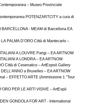
 Contemporanea – Museo Provinciale
te Contemporanea POTENZARTCITY a cura di
DI BARCELLONA - MEAM di Barcellona EA
LA PALMA D’ORO Città di Mantecarlo –
 ITALIANI A LOUVRE Parigi – EA ARTNOW
I ITALIANI A LONDRA – EA ARTNOW
Città di Cesenatico – ArtExpoò Gallery
A DELL’ANNO a Bruxelles – EA ARTNOW
nal – EFFETTO ARTE (Ammissione 1 °Tour
D’ORO PER LE ARTI VISIVE – ArtExpò
LDEN GONDOLA FOR ART - International