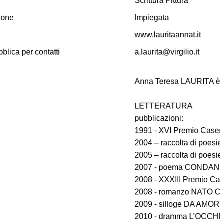
Scrittura Pittura
ione
Impiegata
www.lauritaannat.it
blica per contatti
a.laurita@virgilio.it
Anna Teresa LAURITA è n
LETTERATURA
pubblicazioni:
1991 - XVI Premio Casent
2004 – raccolta di po
2005 – raccolta di po
2007 - poema CONDA
2008 - XXXIII Premio Cas
2008 - romanzo NATO 
2009 - silloge DA AM
2010 - dramma L’OCCH