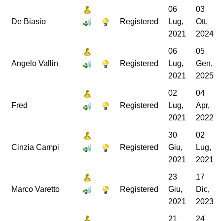
06
03
De Biasio
Registered
Lug,
Ott,
2021
2024
06
05
Angelo Vallin
Registered
Lug,
Gen,
2021
2025
02
04
Fred
Registered
Lug,
Apr,
2021
2022
30
02
Cinzia Campi
Registered
Giu,
Lug,
2021
2021
23
17
Marco Varetto
Registered
Giu,
Dic,
2021
2023
21
24