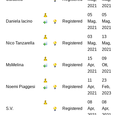
2021
2021
05
05
Daniela Iacino
Registered
Mag,
Mag,
2021
2021
03
13
Nico Tanzarella
Registered
Mag,
Mag,
2021
2021
15
09
MsMelina
Registered
Apr,
Ott,
2021
2021
11
23
Noemi Piaggesi
Registered
Apr,
Feb,
2021
2023
08
08
S.V.
Registered
Apr,
Apr,
2021
2021